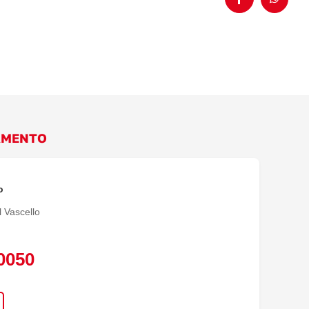
Facebook
WhatsA
AMENTO
o
 Vascello
 0050