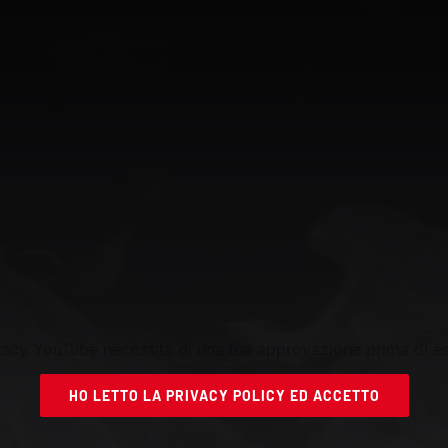
ivacy YouTube necessita di una tua approvazione prima di es
HO LETTO LA PRIVACY POLICY ED ACCETTO